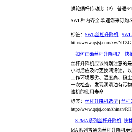
蜗轮蜗杆传动比（P） 普通6:1 6:1 72/3
SWL种内齐全.欢迎您来订购
标签：
SWL丝杠升降机
|
SW
http://www.qsjsj.com/xw/NT
如何正确丝杆升降机？
快
丝杆升降机应该特别注意的是第
小时后应及时更换润滑油，以后
工作环境恶劣、温度高、粉尘
一次检查，发现润滑油有污物
速机的使用寿命
标签：
丝杆升降机选型
|
丝杆
http://www.qsjsj.com/zhinan/
SJ/MA系列丝杆升降机
快
MA系列普通齿丝杆升降机更