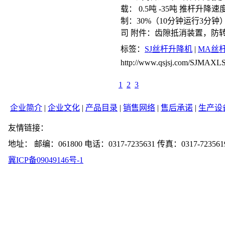
载： 0.5吨 -35吨 推杆升降速度
制：30%（10分钟运行3分
司 附件：齿隙抵消装置，防
标签：
SJ丝杆升降机
|
MA丝
http://www.qsjsj.com/SJMAXL
1
2
3
企业简介
|
企业文化
|
产品目录
|
销售网络
|
售后承诺
|
生产设
友情链接：
地址： 邮编：061800 电话：0317-7235631 传真：0317-723561
冀ICP备09049146号-1