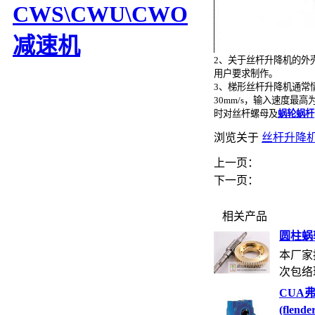
CWS\CWU\CWO
减速机
2、关于丝杆升降机的外
用户要求制作。
3、梯形丝杆升降机通常
30mm/s，输入速度最高
时对丝杆螺母及
蜗轮蜗杆
浏览关于
丝杆升降
上一页：
下一页：
相关产品
圆柱蜗
本厂家
次包络环
CUA
(flende