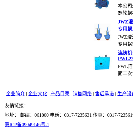
本公司
蜗轮蜗杆
JWZ
专用蜗..
JWZ
专用蜗轮
连铸机
PWL22.
PWL
面二次包
企业简介
|
企业文化
|
产品目录
|
销售网络
|
售后承诺
|
生产设
友情链接：
地址： 邮编：061800 电话：0317-7235631 传真：0317-723561
冀ICP备09049146号-1