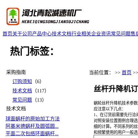
首页
关于公司
产品中心
技术文档
行业相关
企业资讯
常见问题
售
热门标签：
采购指南
当前位置： >>
首页
>
订购须知
（6）
丝杆升降机订
技术文档
（117）
常见问题
（13）
蜗轮丝杆升降机技术参数
技术文档
应注意以下几点：
1、在订货前需要先行洽
球面蜗杆的原始加工方法
对照安装位置图例合理选
阿基米德蜗杆及圆弧圆...
细的计算。不同系列的丝
和频繁使用的用户一般选
平面二次包络环面蜗杆...