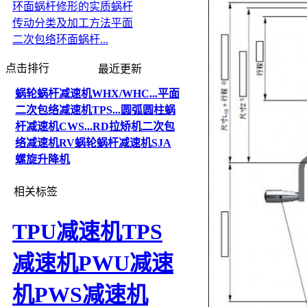
环面蜗杆修形的实质
蜗杆
传动分类及加工方法
平面
二次包络环面蜗杆...
点击排行
最近更新
蜗轮蜗杆减速机WHX/WHC...
平面
二次包络减速机TPS...
圆弧圆柱蜗
杆减速机CWS...
RD拉矫机二次包
络减速机
RV蜗轮蜗杆减速机
SJA
螺旋升降机
相关标签
TPU减速机
TPS
减速机
PWU减速
机
PWS减速机