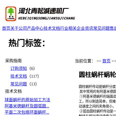
首页
关于公司
产品中心
技术文档
行业相关
企业资讯
常见问题
售
热门标签：
采购指南
当前位置： >>
首页
>
订购须知
（6）
圆柱蜗杆蜗轮
技术文档
（117）
常见问题
（13）
圆柱蜗杆传动是蜗杆分度
技术文档
其中常用的有阿基米德
①阿基米德蜗杆的端面齿
球面蜗杆的原始加工方法
工，所以制造简单，但难
阿基米德蜗杆及圆弧圆...
动速度之间的夹角很小，
②弧齿圆柱蜗杆传动是一
平面二次包络环面蜗杆...