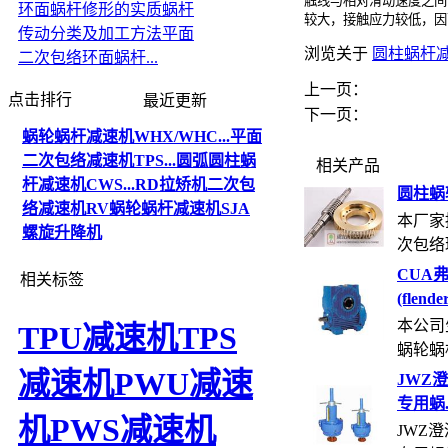
触线与相对滑动速度之间
环面蜗杆修形的实质
蜗杆
较大，接触应力较低，因
传动分类及加工方法
平面
浏览关于
圆柱蜗杆
二次包络环面蜗杆...
上一页：
点击排行
最近更新
下一页：
蜗轮蜗杆减速机WHX/WHC...
平面
二次包络减速机TPS...
圆弧圆柱蜗
相关产品
杆减速机CWS...
RD拉矫机二次包
圆柱蜗
络减速机
RV蜗轮蜗杆减速机
SJA
本厂家
螺旋升降机
次包络环
CUA
相关标签
(flende
本公司
TPU减速机
TPS
蜗轮蜗杆
减速机
PWU减速
JWZ
专用蜗..
机
PWS减速机
JWZ