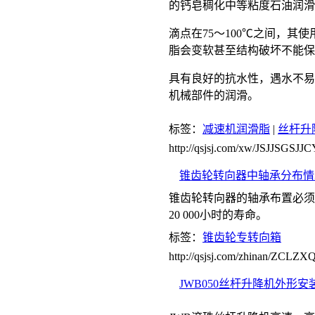
的钙皂稠化中等粘度石油润滑
滴点在75～100℃之间，其
脂会变软甚至结构破坏不能保
具有良好的抗水性，遇水不易
机械部件的润滑。
标签：
减速机润滑脂
|
丝杆升
http://qsjsj.com/xw/JSJJSGS
锥齿轮转向器中轴承分布情
锥齿轮转向器的轴承布置必须承
20 000小时的寿命。
标签：
锥齿轮专转向箱
http://qsjsj.com/zhinan/ZCL
JWB050丝杆升降机外形安