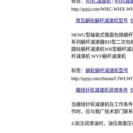
标签：
WHC减速机
|
WHS减
http://qsjsj.com/WHC-WHX-WH
常见蜗轮蜗杆减速机型号
SKWU型轴装式锥面包络蜗杆
系列蜗杆减速器RD型二次包
圆柱蜗杆减速机WR型蜗杆减速
杆减速机 WVF蜗杆减速机
标签：
蜗轮蜗杆减速机型号
http://qsjsj.com/zhinan/CJWL
摆线针轮减速机润滑条件
当摆线针轮减速机在工作条件
作时，应与我厂技术部门联系
4.加注润滑油时，油位高度