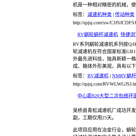
机是一种相对精密的机械，使
标签：
减速机种类
|
传动种类
http://qsjsj.com/xw/CJJSJCDF
RV蜗轮蜗杆减速机
快捷浏
RV系列蜗轮减速机系列按Q/H
轮减速机在符合国家标准GB1
外最先进科技，独具新颖一格
成、箱体外形美观，具有以下
标签：
RV减速机
|
NMRV蜗
http://qsjsj.com/RVWLWGJSJ.h
中心距820大型二次包络
吴桥县青松减速机厂成功开发生
副，工期仅用25天。
此项目应用在冶金行业，蜗轮采