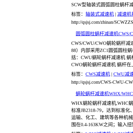
SCW型轴装式圆弧圆柱蜗杆减速机
标签：
轴装式减速机
|
减速机
http://qsjsj.com/zhinan/SCW
圆弧圆柱蜗杆减速机CWS/C
CWS/CWU/CWO蜗轮蜗杆
88）内部采用ZC1圆弧圆
括：CWU蜗轮蜗杆减速机 蜗
CWO蜗轮蜗杆减速机 蜗杆在上
标签：
CWS减速机
|
CWU减
http://qsjsj.com/CWS-CWU-CW
蜗轮蜗杆减速机WHX/WHC/
WHX蜗轮蜗杆减速机,WHC
标准JB2318-79，达到
运输、化工、建筑等各种机械
围在0.4-163KW之间；输入扭矩