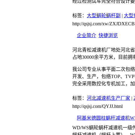
经过检测试车完全符合设计要
标签：
大型蜗轮蜗杆副
|
大型
http://qsjsj.com/xw/ZXJDX
企业简介
快捷浏览
河北青松减速机厂地处河北省
占地30000余平方米，目前拥
我公司专业从事平面二次包络
开发、生产，包络TOP、TVP
完全采用数控化专机加工，加
标签：
河北减速机生产厂家
|
http://qsjsj.com/QYJJ.html
阿基米德圆柱蜗杆减速机WD
WD/WS蜗轮蜗杆减速机一
蜗杆减速机（蜗杆上置），W