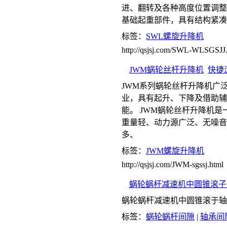
进、翻转及各种高度位置调整
基础起重部件，具有结构紧凑
标签：
SWL螺旋升降机
http://qsjsj.com/SWL-WLSGSJJ
JWM蜗轮丝杆升降机
快捷
JWM系列蜗轮丝杆升降机广
业，具有起升、下降及借助辅
能。 JWM蜗轮丝杆升降机
重量轻、动力源广泛、无噪音
多、
标签：
JWM螺旋升降机
http://qsjsj.com/JWM-sgssj.html
蜗轮蜗杆减速机中圆锥滚子
蜗轮蜗杆减速机中圆锥滚于轴
标签：
蜗轮蜗杆间隙
|
轴承间