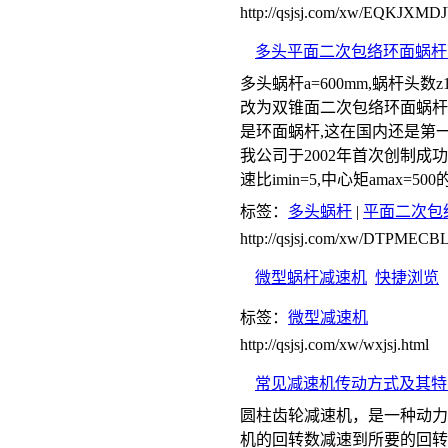
http://qsjsj.com/xw/EQKJXMDJ
多头平面二次包络环面蜗杆
多头蜗杆a=600mm,蜗杆头数z1=1
改为双锥面二次包络环面蜗杆副,因为
是环面蜗杆,这在国内还是第
我公司于2002年首次创制成功
速比imin=5,中心矩amax=
标签：
多头蜗杆
|
平面二次包
http://qsjsj.com/xw/DTPME
微型蜗杆减速机
快捷浏览
标签：
微型减速机
http://qsjsj.com/xw/wxjsj.html
常见减速机传动方式及其特
圆柱齿轮减速机，是一种动力
机的回转数减速到所要的回转