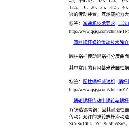
动。中心距：100、125、160、
12.5、16、20、25、31.
兴的传动装置，其承载能力大
标签：
减速机技术要求
|
二次
http://www.qsjsj.com/zhina
圆柱蜗杆蜗轮传动技术简介
圆柱蜗杆传动是蜗杆分度曲
其中常用的有阿基米德圆柱蜗
标签：
圆柱蜗杆减速机
|
蜗杆
http://www.qsjsj.com/zhinan
蜗轮蜗杆传动中蜗轮与蜗杆
1) 铸造锡青铜：因其耐磨
传动；允许的蜗轮蜗杆滑动速度
ZCuSn10Pl、ZCuSn5Pb