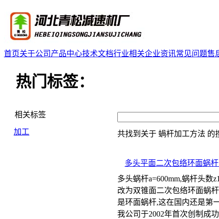
首页
关于公司
产品中心
技术文档
行业相关
企业资讯
常见问题
售
热门标签：
相关标签
加工
共找到关于
蝸杆加工方法
的
多头平面二次包络环面蜗杆
多头蜗杆a=600mm,蜗杆头数z1=1
改为双锥面二次包络环面蜗杆副,因为
是环面蜗杆,这在国内还是第
我公司于2002年首次创制成功