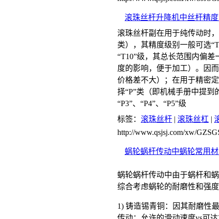
滚珠丝杆升降机中丝杆精度
滚珠丝杆副在用于纯传动时，
类），其精度级别一般可选“T
“T10”级，其总长范围内偏
度的影响，便于加工）。因而，
价格差不大）；在用于精密定
择“P”类（即机械手册中提到的
“P3”、“P4”、“P5”级
标签：
滚珠丝杆
|
滚珠丝杠
|
http://www.qsjsj.com/xw/GZ
蜗轮蜗杆传动中蜗轮常用材
蜗轮蜗杆传动中由于蜗杆和蜗
综合考虑蜗轮的耐磨性和强度
1) 铸造锡青铜：因其耐磨
传动；允许的滑动速度vs可达2