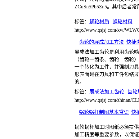
ZCuSn5Pb5Zn5。其中后者常
标签：
蜗轮材质
|
蜗轮材料
http://www.qsjsj.com/xw/
齿轮的展成加工方法
快捷
展成法加工齿轮是利用齿轮啮
（齿轮一齿条、齿轮—齿轮）
一个转化为工件，并强制刀具
形表面是在刀具和工件包络过
的。
标签：
展成法加工齿轮
|
齿轮
http://www.qsjsj.com/zhinan/
蜗轮蜗杆制图基本赏识
快
蜗轮蜗杆加工时图纸必须提供
加工精度等重要参数，以保证