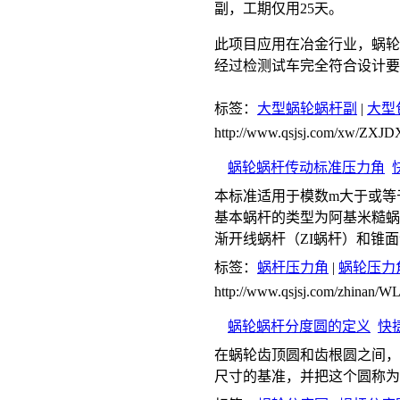
副，工期仅用25天。
此项目应用在冶金行业，蜗轮采
经过检测试车完全符合设计要
标签：
大型蜗轮蜗杆副
|
大型
http://www.qsjsj.com/xw/
蜗轮蜗杆传动标准压力角
本标准适用于模数m大于或等于
基本蜗杆的类型为阿基米糙蜗
渐开线蜗杆（ZI蜗杆）和锥
标签：
蜗杆压力角
|
蜗轮压力
http://www.qsjsj.com/zhina
蜗轮蜗杆分度圆的定义
快
在蜗轮齿顶圆和齿根圆之间，
尺寸的基准，并把这个圆称为