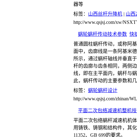
器等
标签：
山西丝杆升降机
|
山西
http://www.qsjsj.com/xw/NS
蜗轮蜗杆传动技术参数
快
普通圆柱蜗杆传动，或称阿基
面中，齿廓线是一条阿基米德
所示，通过蜗杆轴线并垂直于
杆的齿廓与齿条相同，两侧边为
线，即在主平面内，蜗杆与蜗
此，蜗杆传动的主要参数和几
标签：
蜗轮蜗杆设计
http://www.qsjsj.com/zhinan
平面二次包络减速机整机技
平面二次包络蜗杆减速机机体
用铸铁、铸钢和结构件，其化学
11352、GB 699的要求。