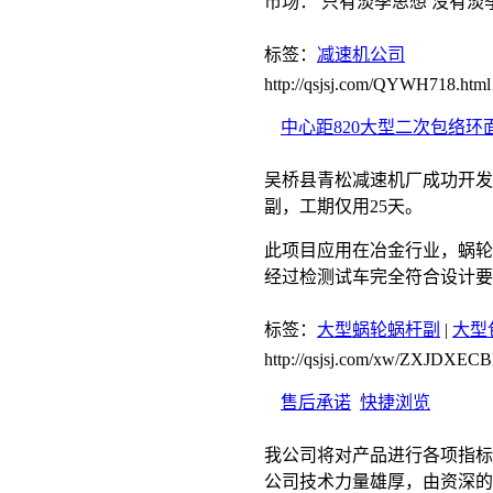
市场： 只有淡季思想 没有
标签：
减速机公司
http://qsjsj.com/QYWH718.html
中心距820大型二次包络
吴桥县青松减速机厂成功开发生
副，工期仅用25天。
此项目应用在冶金行业，蜗轮采
经过检测试车完全符合设计要
标签：
大型蜗轮蜗杆副
|
大型
http://qsjsj.com/xw/ZXJDX
售后承诺
快捷浏览
我公司将对产品进行各项指标
公司技术力量雄厚，由资深的