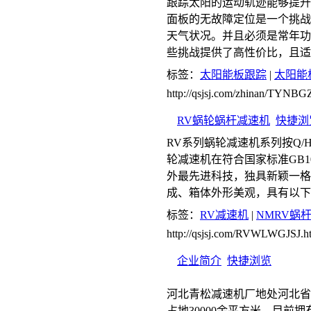
跟踪太阳的运动轨迹能够提升
面板的无故障定位是一个挑战
天气状况。并且必须是常年功
些挑战提供了高性价比，且适
标签：
太阳能板跟踪
|
太阳能
http://qsjsj.com/zhinan/TYNB
RV蜗轮蜗杆减速机
快捷浏
RV系列蜗轮减速机系列按Q/H
轮减速机在符合国家标准GB1
外最先进科技，独具新颖一格
成、箱体外形美观，具有以下
标签：
RV减速机
|
NMRV蜗
http://qsjsj.com/RVWLWGJSJ.h
企业简介
快捷浏览
河北青松减速机厂地处河北省
占地30000余平方米，目前拥