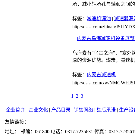
承，减小轴承孔与轴颈之间的
标签：
减速机漏油
|
减速器漏
http://qsjsj.com/zhinan/JSJLYD
内蒙古乌海减速机设备展览
乌海素有"乌金之海"、"塞
厚的资源优势。煤炭，减速机
标签：
内蒙古减速机
http://qsjsj.com/xw/NMGWHJ
1
2
3
企业简介
|
企业文化
|
产品目录
|
销售网络
|
售后承诺
|
生产设
友情链接：
地址： 邮编：061800 电话：0317-7235631 传真：0317-723561